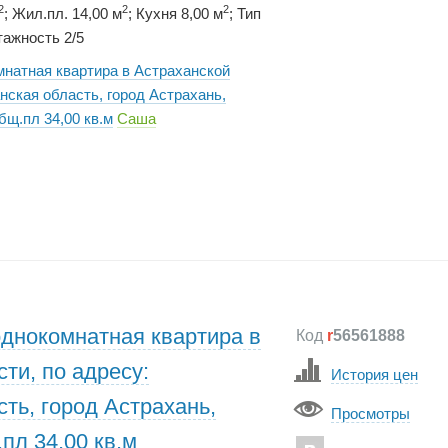
2
2
2
; Жил.пл. 14,00 м
; Кухня 8,00 м
; Тип
ажность 2/5
мнатная квартира в Астраханской
нская область, город Астрахань,
бщ.пл 34,00 кв.м
Саша
однокомнатная квартира в
Код
r
56561888
ти, по адресу:
История цен
ть, город Астрахань,
Просмотры
пл 34,00 кв.м