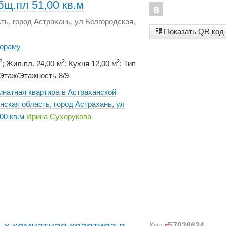
бщ.пл 51,00 кв.м
ть, город Астрахань, ул Белгородская,
Показать QR код
нораму
2
2
2
; Жил.пл. 24,00 м
; Кухня 12,00 м
; Тип
Этаж/Этажность 8/9
мнатная квартира в Астраханской
нская область, город Астрахань, ул
00 кв.м
Ирина Сухорукова
Код
r
57026624