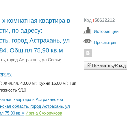
-х комнатная квартира в
Код
r
56632212
ти, по адресу:
История цен
ть, город Астрахань, ул
Просмотры
84, Общ.пл 75,90 кв.м
ть, город Астрахань, ул Софьи
Показать QR код
нораму
2
2
2
; Жил.пл. 40,00 м
; Кухня 16,00 м
; Тип
ажность 9/10
натная квартира в Астраханской
нская область, город Астрахань, ул
л 75,90 кв.м
Ирина Сухорукова