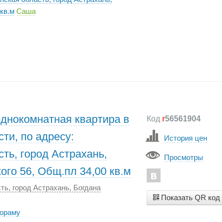
кв.м
Саша
однокомнатная квартира в
Код
r
56561904
ти, по адресу:
История цен
ть, город Астрахань,
Просмотры
ого 56, Общ.пл 34,00 кв.м
ть, город Астрахань, Богдана
Показать QR код
нораму