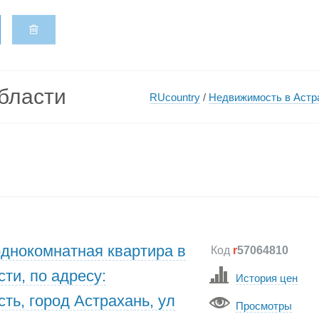
бласти
RUcountry
/
Недвижимость в Астр
однокомнатная квартира в
Код
r
57064810
ти, по адресу:
История цен
ть, город Астрахань, ул
Просмотры