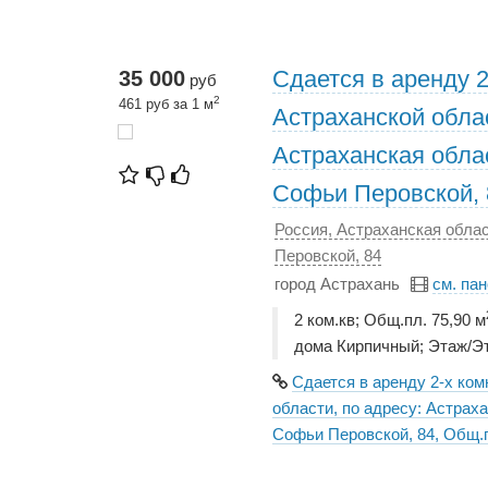
Сдается в аренду 2
35 000
руб
2
461 руб за 1 м
Астраханской облас
Астраханская облас
Софьи Перовской, 
Россия, Астраханская облас
Перовской, 84
город Астрахань
см. па
2 ком.кв; Общ.пл. 75,90 м
дома Кирпичный; Этаж/Эт
Сдается в аренду 2-х ком
области, по адресу: Астраха
Софьи Перовской, 84, Общ.п