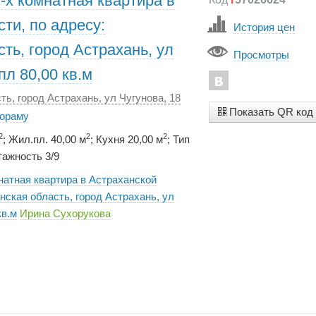
-х комнатная квартира в
ти, по адресу:
История цен
ть, город Астрахань, ул
Просмотры
пл 80,00 кв.м
ть, город Астрахань, ул Чугунова, 18
Показать QR код
нораму
2
2
2
; Жил.пл. 40,00 м
; Кухня 20,00 м
; Тип
ажность 3/9
натная квартира в Астраханской
нская область, город Астрахань, ул
кв.м
Ирина Сухорукова