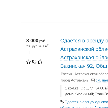
Сдается в аренду 
8 000
руб
2
235 руб за 1 м
Астраханской облас
Астраханская облас
Бакинская 92, Общ.
Россия, Астраханская облас
город Астрахань
см. па
1 ком.кв; Общ.пл. 34,00 м
дома Кирпичный; Этаж/Эт
Сдается в аренду одноко
области, по адресу: Астраха