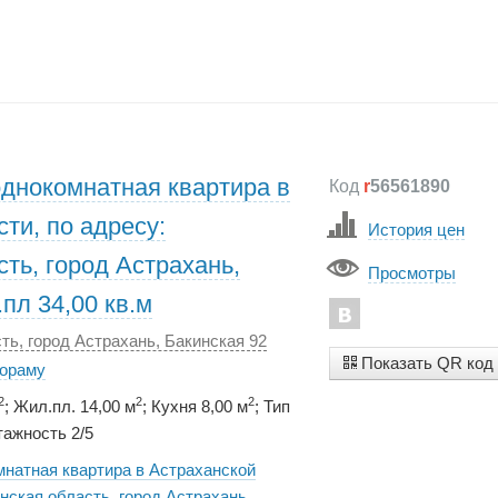
однокомнатная квартира в
Код
r
56561890
ти, по адресу:
История цен
ть, город Астрахань,
Просмотры
пл 34,00 кв.м
ть, город Астрахань, Бакинская 92
Показать QR код
нораму
2
2
2
; Жил.пл. 14,00 м
; Кухня 8,00 м
; Тип
ажность 2/5
мнатная квартира в Астраханской
нская область, город Астрахань,