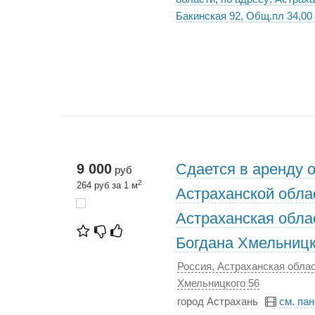
Бакинская 92, Общ.пл 34,00 
Сдается в аренду 
9 000
руб
2
264 руб за 1 м
Астраханской облас
Астраханская облас
Богдана Хмельницк
Россия, Астраханская облас
Хмельницкого 56
город Астрахань
см. па