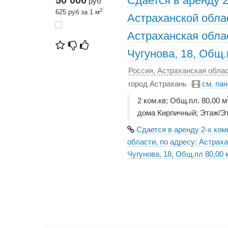
Сдается в аренду 2
50 000
руб
2
625 руб за 1 м
Астраханской облас
Астраханская облас
Чугунова, 18, Общ.
Россия, Астраханская облас
город Астрахань
см. па
2 ком.кв; Общ.пл. 80,00 м
дома Кирпичный; Этаж/Эт
Сдается в аренду 2-х ком
области, по адресу: Астраха
Чугунова, 18, Общ.пл 80,00 