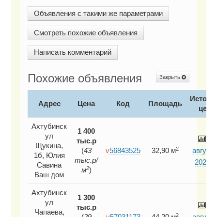
Объявления с такими же параметрами
Смотреть похожие объявления
Написать комментарий
Похожие объявления
Закрыть
Истори
Адрес
Цена
Код
Площадь
цен
Ахтубинск
1 400
ул
8
тыс.р
Щукина,
2
(
43
v
56843525
32,90 м
август
1б, Юлия
тыс.р/
2026 г.
Савина
2
м
)
Ваш дом
Ахтубинск
1 300
ул
8
тыс.р
Чапаева,
2
(
29
v
57031173
44,20 м
август