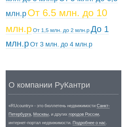
От 6.5 млн. до 10
млн.р
млн.р
До 1
От 1,5 млн. до 2 млн.р
млн.р
От 3 млн. до 4 млн.р
О компании РуКантри
«RUcountry» - это бюллетень недвижимости
Санкт-
Петербурга
,
Москвы
, и других
городов России
,
интернет-портал недвижимости.
Подробнее о нас
.