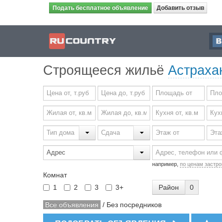
Подать бесплатное объявление
Добавить отзыв
Строящееся жильё
Астраха
например,
по ценам застр
Комнат
Район
0
1
2
3
3+
Все объявления
/
Без посредников