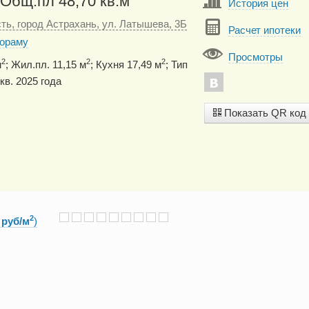
 Общ.пл 48,70 кв.м
История цен
ть, город Астрахань, ул. Латышева, 3Б
Расчет ипотеки
нораму
Просмотры
2
2
2
м
; Жил.пл. 11,15 м
; Кухня 17,49 м
; Тип
кв. 2025 года
Показать QR код
2
 руб/м
)