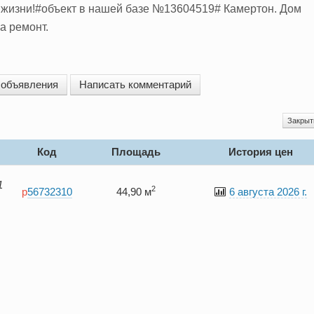
жизни!#объект в нашей базе №13604519# Камертон. Дом
а ремонт.
 объявления
Написать комментарий
Закры
Код
Площадь
История цен
1
2
p
56732310
44,90 м
6 августа 2026 г.