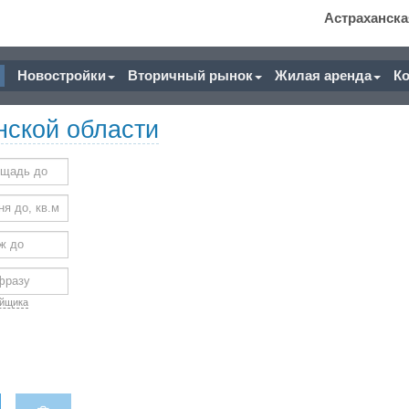
Астраханска
Новостройки
Вторичный рынок
Жилая аренда
К
нской области
ойщика