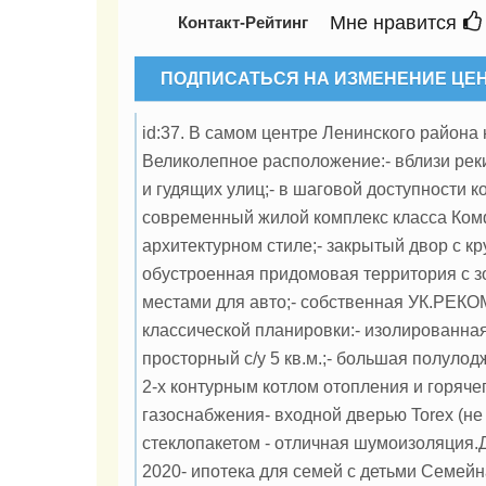
Мне нравится
Контакт-Рейтинг
ПОДПИСАТЬСЯ НА ИЗМЕНЕНИЕ ЦЕ
id:37. В самом центре Ленинского района
Великолепное расположение:- вблизи реки
и гудящих улиц;- в шаговой доступности 
современный жилой комплекс класса Ком
архитектурном стиле;- закрытый двор с 
обустроенная придомовая территория с 
местами для авто;- собственная УК.РЕ
классической планировки:- изолированная ж
просторный с/у 5 кв.м.;- большая полуло
2-х контурным котлом отопления и горяче
газоснабжения- входной дверью Torex (н
стеклопакетом - отличная шумоизоляция.
2020- ипотека для семей с детьми Семей