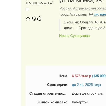
ул. Латышева, 3Б.,
2
135 000 руб за 1 м
Россия, Астраханская облас
город Астрахань
см. па
1 ком. кв; Общ.пл. 48,70 
дома —; Срок сдачи до 2 
Ирина Сухорукова
Цена
6 575
тыс.р
(
135 000
Срок сдачи
до 2 кв. 2025 года
Стадия строительства
Дом еще строится.
Жилой комплекс
Камертон