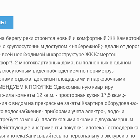
НЫ
 на берегу реки строится новый и комфортный ЖК Камертон
 с круглосуточным доступом к набережной;- вдали от дорог
ко всей необходимой инфраструктуре.ЖК Камертон -
форт!- 2 многоквартирных дома, выполненных в едином
круглосуточным виделнаблюдением по периметру;-
зонами отдыха, детскими площадками и парковочными
КОМЕНДУЕМ К ПОКУПКЕ Однокомнатную квартиру
ила комнаты 12 кв.м.,- просторная кухня 17,5 кв.м.;-
джия с видом на прекрасные закаты!Квартира оборудована:-
го водоснабжения- приборами учета электро-, водо- и
е требует замены)- пластиковыми окнами с двухкамерным
Действующие инструменты покупки:- ипотека Господдержка
ная ипотекаЗаписывайтесь на персональную экскурсию по