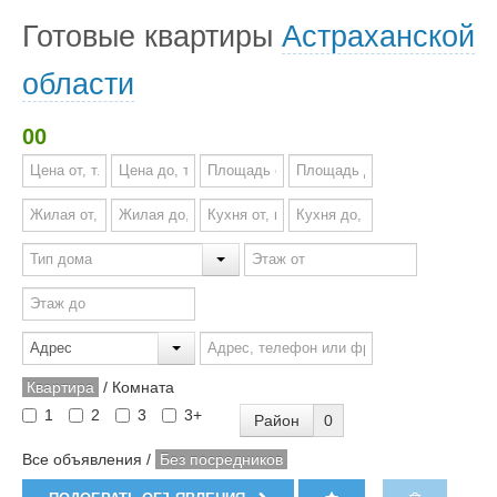
Готовые квартиры
Астраханской
области
00
Квартира
/
Комната
1
2
3
3+
Район
0
Все объявления
/
Без посредников